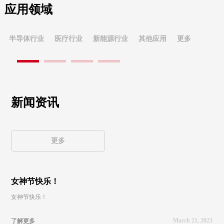
半导体行业
医疗
应用领域
公司专注于半导体加热解决方案，为半导体
加热稳
设备端工艺气体管路及OEM客户提供定制设
变，根
半导体行业
医疗行业
新能源行业
其他应用
更多
计、加热器产品。
可选，
新闻资讯
更多
女神节快乐！
女神节快乐！
March 21, 2023
了解更多